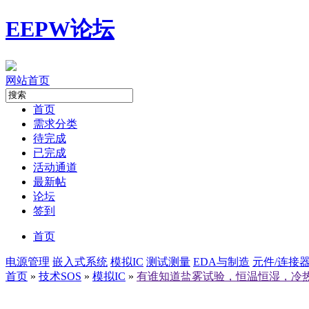
EEPW论坛
网站首页
首页
需求分类
待完成
已完成
活动通道
最新帖
论坛
签到
首页
电源管理
嵌入式系统
模拟IC
测试测量
EDA与制造
元件/连接
首页
»
技术SOS
»
模拟IC
»
有谁知道盐雾试验，恒温恒湿，冷