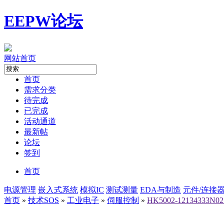
EEPW论坛
网站首页
首页
需求分类
待完成
已完成
活动通道
最新帖
论坛
签到
首页
电源管理
嵌入式系统
模拟IC
测试测量
EDA与制造
元件/连接
首页
»
技术SOS
»
工业电子
»
伺服控制
»
HK5002-121343