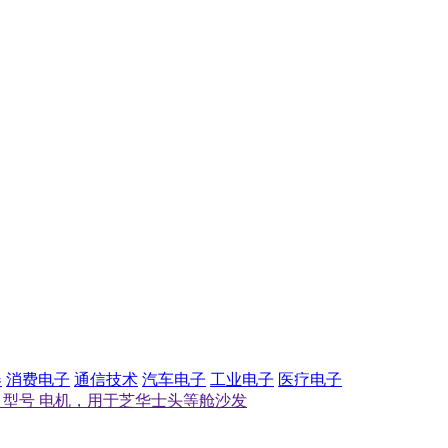
器
消费电子
通信技术
汽车电子
工业电子
医疗电子
33N02 型号 电机，用于芝华士头等舱沙发