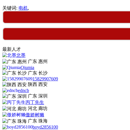
关键词:
电机
,
最新人才
北墨
广东 惠州
Qiumia
广东 长沙
15829907609
陕西 西安
edncb
广东 深圳
丙丁先生
河北 廊坊
傲娇树獭
广东 珠海
boyd2856100