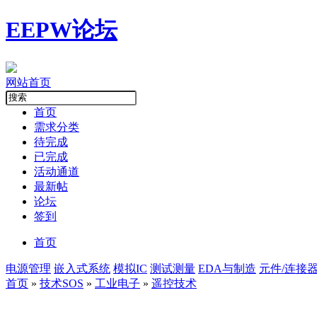
EEPW论坛
网站首页
首页
需求分类
待完成
已完成
活动通道
最新帖
论坛
签到
首页
电源管理
嵌入式系统
模拟IC
测试测量
EDA与制造
元件/连接
首页
»
技术SOS
»
工业电子
»
遥控技术