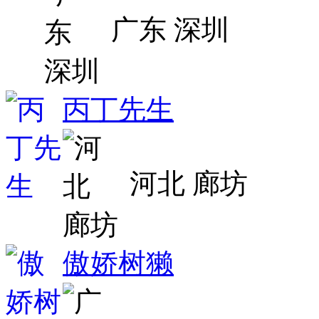
广东 深圳
丙丁先生
河北 廊坊
傲娇树獭