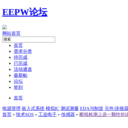
EEPW论坛
网站首页
首页
需求分类
待完成
已完成
活动通道
最新帖
论坛
签到
首页
电源管理
嵌入式系统
模拟IC
测试测量
EDA与制造
元件/连接
首页
»
技术SOS
»
工业电子
»
传感器
»
断线检测上选一颗性价