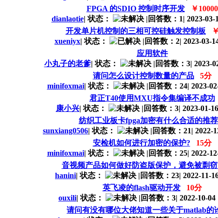
FPGA 的SDIO 控制时序开发
￥10000
dianlaotie
|
状态：
|
回答数：1
|
2023-03-1
开发单片机控制的三相可控硅触发控制板
￥
xueniyx
|
状态：
|
回答数：2
|
2023-03-14
应用软件
小丸子的老爹
|
状态：
|
回答数：3
|
2023-02
请问怎么设计控制数量的产品
5分
minifoxmai
|
状态：
|
回答数：24
|
2023-02-
君正T40使用MXU指令集编译不成功
康小兴
|
状态：
|
回答数：3
|
2023-01-16
纺织工业板卡fpga加密有什么合适的推
sunxiang0506
|
状态：
|
回答数：21
|
2022-1
安检机如何进行加密的保护?
15分
minifoxmai
|
状态：
|
回答数：25
|
2022-12-
音视频产品如何做好防盗版保护，避免被剽窃
hanini
|
状态：
|
回答数：23
|
2022-11-16
英飞凌的flash驱动开发
10分
ouxili
|
状态：
|
回答数：3
|
2022-10-04 
请问有没有哪位大佬知道一些关于matlab的