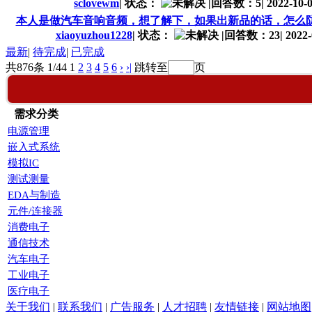
sclovewm
|
状态：
|
回答数：5
|
2022-10-0
本人是做汽车音响音频，想了解下，如果出新品的话，怎么
xiaoyuzhou1228
|
状态：
|
回答数：23
|
2022-
最新
|
待完成
|
已完成
共876条 1/44
1
2
3
4
5
6
›
›|
跳转至
页
需求分类
电源管理
嵌入式系统
模拟IC
测试测量
EDA与制造
元件/连接器
消费电子
通信技术
汽车电子
工业电子
医疗电子
关于我们
|
联系我们
|
广告服务
|
人才招聘
|
友情链接
|
网站地图