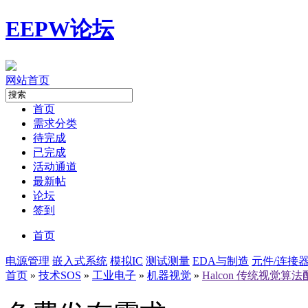
EEPW论坛
网站首页
首页
需求分类
待完成
已完成
活动通道
最新帖
论坛
签到
首页
电源管理
嵌入式系统
模拟IC
测试测量
EDA与制造
元件/连接
首页
»
技术SOS
»
工业电子
»
机器视觉
»
Halcon 传统视觉算