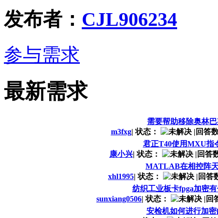
发布者：
CJL906234
参与需求
最新需求
需要帮助移除奥林巴斯 
m3fxg
|
状态：
|
回答数
君正T40使用MXU
康小兴
|
状态：
|
回答数
MATLAB在相控阵
xhl1995
|
状态：
|
回答
纺织工业板卡fpga加密
sunxiang0506
|
状态：
|
回
安检机如何进行加密