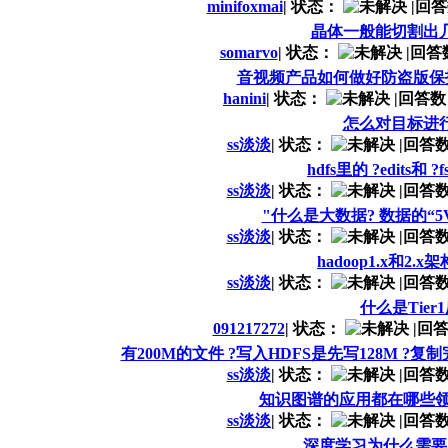
minifoxmai
|
状态：
|
回答
晶体一般能切割出
somarvo
|
状态：
|
回答
音视频产品如何做好防盗版保
hanini
|
状态：
|
回答数
怎么对目标进
ss淡淡
|
状态：
|
回答数
hdfs里的 ?edits和 
ss淡淡
|
状态：
|
回答数
"什么是大数据? 数据的“
ss淡淡
|
状态：
|
回答数
hadoop1.x和2.
ss淡淡
|
状态：
|
回答数
什么是Tier
091217272
|
状态：
|
回答
有200M的文件 ?写入HDFS是先写128M ?
ss淡淡
|
状态：
|
回答数
知识图谱的应用都在哪些领
ss淡淡
|
状态：
|
回答数
深度学习为什么需要