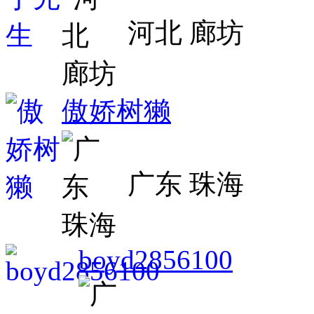
河北 廊坊
傲娇树獭
广东 珠海
boyd2856100