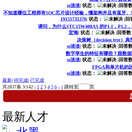
ss淡淡
|
状态：
|
回答数
不知道哪位工程师有SOC芯片设计经验，懂架构并且有蓝牙、NB-
19155735376
|
状态：
|
回
请问，为什么STC15W408AS 的P1.1，P1
宏海
|
状态：
|
回答数
决策树（decision tre
ss淡淡
|
状态：
|
回答数
数字孪生的特征有哪些？跟数据
ss淡淡
|
状态：
|
回答数
FPGA和单片机的
ss淡淡
|
状态：
|
回答数
最新
|
待完成
|
已完成
共2837条 3/142
‹
1
2
3
4
5
6
›
›|
跳转至
页
最新人才