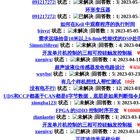
091217272
|
状态：
|
回答数：3
|
2023-05-
环形变压器
091217272
|
状态：
|
回答数：1
|
2023-05-
如何在Keil 中观察程序的执行时间
bjxyz
|
状态：
|
回答数：3
|
2023-05-05 
需求远场拾音10米以上6-8mic性能优的DSP
Simon168ren
|
状态：
|
回答数：4
|
2023-04
开发单片机控制的三相可控硅触发控制板
￥
xueniyx
|
状态：
|
回答数：4
|
2023-04-11
超声波液位传感器发收电路设计
￥65
wuybo
|
状态：
|
回答数：5
|
2023-03-23
有几个样机想找人帮忙测试
10分
没有电不行
|
状态：
|
回答数：12
|
2023-03
UDS和CCP都基于CAN都是8字节数据，底层是如果判断指令
xiongba123
|
状态：
|
回答数：3
|
2023-03-
FPGA 的SDIO 控制时序开发
￥10000
dianlaotie
|
状态：
|
回答数：1
|
2023-03-1
开发单片机控制的三相可控硅触发控制板
￥
xueniyx
|
状态：
|
回答数：2
|
2023-03-14
正弦波信号采样分析