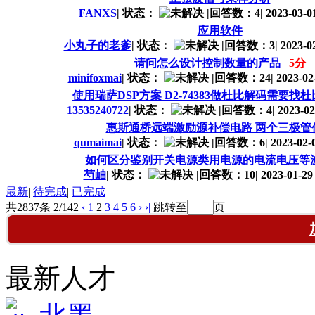
FANXS
|
状态：
|
回答数：4
|
2023-03-01
应用软件
小丸子的老爹
|
状态：
|
回答数：3
|
2023-02
请问怎么设计控制数量的产品
5分
minifoxmai
|
状态：
|
回答数：24
|
2023-02-
使用瑞萨DSP方案 D2-74383做杜比解码需要找
13535240722
|
状态：
|
回答数：4
|
2023-02
惠斯通桥远端激励源补偿电路 两个三极管
qumaimai
|
状态：
|
回答数：6
|
2023-02-0
如何区分鉴别开关电源类用电源的电流电压等
芍岫
|
状态：
|
回答数：10
|
2023-01-29 
最新
|
待完成
|
已完成
共2837条 2/142
‹
1
2
3
4
5
6
›
›|
跳转至
页
最新人才