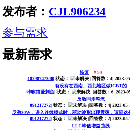
发布者：
CJL906234
参与需求
最新需求
恢复
￥50
18298747300
|
状态：
|
回答数：4
|
2023-05
有没有在西南、西北地区做IGBT的
咔嚓猫爱刺鱼
|
状态：
|
回答数：6
|
2023-05
反激同步整流
091217272
|
状态：
|
回答数：4
|
2023-05-
反激30W，进入连续模式时，驱动波形出现震荡，请问这
091217272
|
状态：
|
回答数：2
|
2023-05-
LLC峰值增益曲线