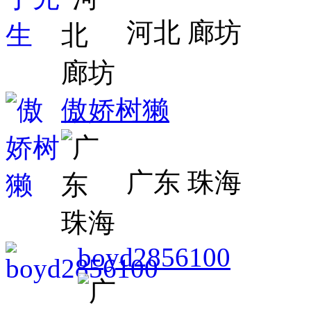
河北 廊坊
傲娇树獭
广东 珠海
boyd2856100