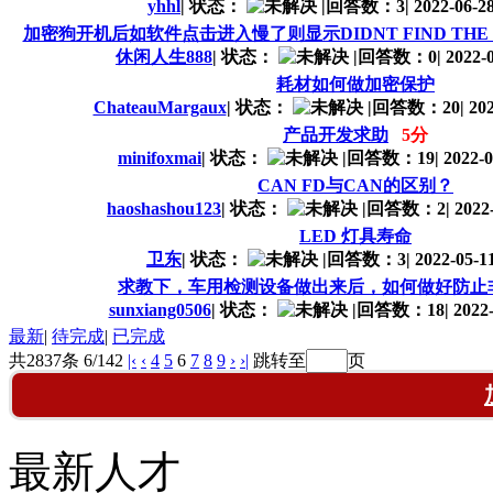
yhhl
|
状态：
|
回答数：3
|
2022-06-28
加密狗开机后如软件点击进入慢了则显示DIDNT FIND THE S
休闲人生888
|
状态：
|
回答数：0
|
2022-0
耗材如何做加密保护
ChateauMargaux
|
状态：
|
回答数：20
|
202
产品开发求助
5分
minifoxmai
|
状态：
|
回答数：19
|
2022-0
CAN FD与CAN的区别？
haoshashou123
|
状态：
|
回答数：2
|
2022-
LED 灯具寿命
卫东
|
状态：
|
回答数：3
|
2022-05-11
求教下，车用检测设备做出来后，如何做好防止
sunxiang0506
|
状态：
|
回答数：18
|
2022-
最新
|
待完成
|
已完成
共2837条 6/142
|‹
‹
4
5
6
7
8
9
›
›|
跳转至
页
最新人才