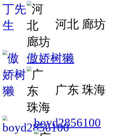
河北 廊坊
傲娇树獭
广东 珠海
boyd2856100