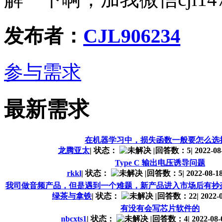
发布者：
CJL906234
参与需求
最新需求
在机器学习中，损失函数一般要怎么选
龙腾亚太
|
状态：
|
回答数：5
|
2022-08-
Type C 输出电压诱导问题
rkkl
|
状态：
|
回答数：5
|
2022-08-18
我司做音频产品，但是遇到一个难题，新产品进入市场后有抄
绿茶与拿铁
|
状态：
|
回答数：22
|
2022-0
有没有会写芯片软件的
nbcxts1
|
状态：
|
回答数：4
|
2022-08-