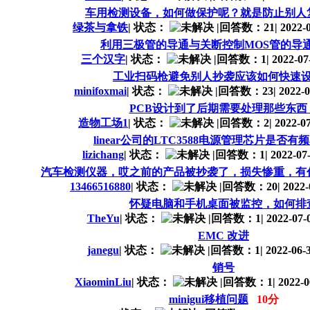
车用检测设备，如何做保护呢？就是防止别人
绿茶与拿铁
|
状态：
|
回答数：21
|
2022-0
利用三极管的导通与关断控制MOS管的导
三个汉字
|
状态：
|
回答数：1
|
2022-07-
工业扫码枪避免别人抄袭应该如何快速
minifoxmai
|
状态：
|
回答数：23
|
2022-0
PCB设计到了后期需要处理那些东西
造物工场1
|
状态：
|
回答数：2
|
2022-07
linear公司的LTC3588电源管理芯片是否
lizichang
|
状态：
|
回答数：1
|
2022-07-
汽车检测仪器，哎之前的产品被抄袭了，损失惨重，有
13466516880
|
状态：
|
回答数：20
|
2022-
怀疑电脑和手机桌面被监控，如何排
TheYu
|
状态：
|
回答数：1
|
2022-07-0
EMC 改进
janegu
|
状态：
|
回答数：1
|
2022-06-3
销号
XiaominLiu
|
状态：
|
回答数：1
|
2022-0
minigui移植问题
10分