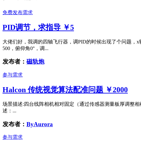
免费发布需求
PID调节，求指导
￥5
大佬们好，我调的四轴飞行器，调PID的时候出现了个问题，x轴
500，俯仰角0°，调...
发布者：
磁轨炮
参与需求
Halcon 传统视觉算法配准问题
￥2000
场景描述:四台线阵相机相对固定（通过传感器测量板厚调整相
述：...
发布者：
ByAurora
参与需求