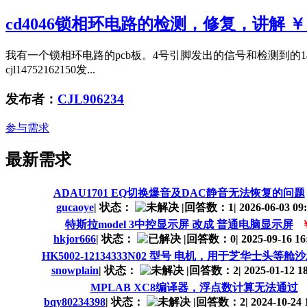
cd4046锁相环电路的检测，修复，讲解
￥
我有一个锁相环电路的pcb板。4号引脚发出的信号和检测到
cjl14752162150发...
发布者：
CJL906234
参与需求
最新需求
ADAU1701 EQ切换爆音及DAC静音无法恢复的问题
gucaoye
|
状态：
|
回答数：1
|
2026-06-03 09:
特斯拉model 3中控显示屏 改成 普通电脑显示屏
hkjor666
|
状态：
|
回答数：0
|
2025-09-16 16
HK5002-12134333N02 型号 电机，用于芝华士头等舱
snowplain
|
状态：
|
回答数：2
|
2025-01-12 18
MPLAB XC8编译器，浮点数计算无法通过
bqy80234398
|
状态：
|
回答数：2
|
2024-10-24 