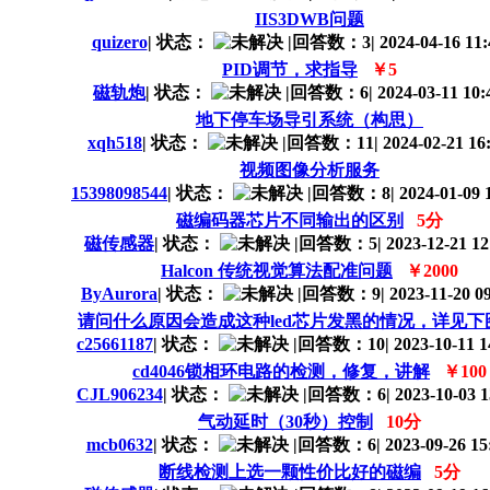
IIS3DWB问题
quizero
|
状态：
|
回答数：3
|
2024-04-16 11:
PID调节，求指导
￥5
磁轨炮
|
状态：
|
回答数：6
|
2024-03-11 10:
地下停车场导引系统（构思）
xqh518
|
状态：
|
回答数：11
|
2024-02-21 16
视频图像分析服务
15398098544
|
状态：
|
回答数：8
|
2024-01-09 
磁编码器芯片不同输出的区别
5分
磁传感器
|
状态：
|
回答数：5
|
2023-12-21 12
Halcon 传统视觉算法配准问题
￥2000
ByAurora
|
状态：
|
回答数：9
|
2023-11-20 09
请问什么原因会造成这种led芯片发黑的情况，详见下
c25661187
|
状态：
|
回答数：10
|
2023-10-11 1
cd4046锁相环电路的检测，修复，讲解
￥100
CJL906234
|
状态：
|
回答数：6
|
2023-10-03 1
气动延时（30秒）控制
10分
mcb0632
|
状态：
|
回答数：6
|
2023-09-26 15
断线检测上选一颗性价比好的磁编
5分