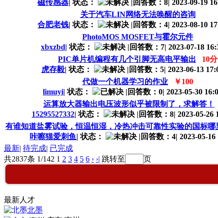
磁传感器
|
状态：
|
回答数：8
|
2023-09-19 16
关于汽车LIN网络无法唤醒的咨询
合肥老钱
|
状态：
|
回答数：4
|
2023-08-10 17
PhotoMOS MOSFET与霍尔元件
xbxzbd
|
状态：
|
回答数：7
|
2023-07-18 16:
PIC单片机编程有几个引脚无高电平输出
10分
虎存毅
|
状态：
|
回答数：5
|
2023-06-13 17:
代做一个机器学习的作业
￥100
limuyi
|
状态：
|
回答数：0
|
2023-05-30 16:
运算放大器输出电压波形似乎被限制了，求解答！
15295527332
|
状态：
|
回答数：8
|
2023-05-26 
有谁知道盐雾试验，恒温恒湿，冷热冲击可靠性实验的国标哪
咔嚓猫爱刺鱼
|
状态：
|
回答数：4
|
2023-05-16 
最新
|
待完成
|
已完成
共2837条 1/142
1
2
3
4
5
6
›
›|
跳转至
页
最新人才
北墨