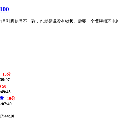
100
的14号引脚信号不一致，也就是说没有锁频。需要一个懂锁相环电
15分
39:07
￥50
:49:45
沙发
10分
:07:40
17:44:10